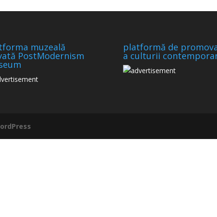
tforma muzeală
platformă de promov
vată PostModernism
a culturii contempora
seum
ordPress