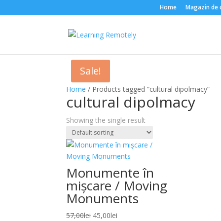
Home
Magazin de că
Sale!
Home
/ Products tagged “cultural dipolmacy”
cultural dipolmacy
Showing the single result
Monumente în
mișcare / Moving
Monuments
Original
Current
57,00
lei
45,00
lei