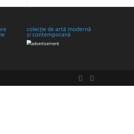
are
colecție de artă modernă
ne
și contemporană