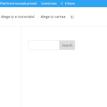
Platformă muzeală privată
Contul meu
0 Items
Alege-ți e-tutorialul
Alege-ți cartea