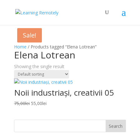
Sale!
Home
/ Products tagged “Elena Lotrean”
Elena Lotrean
Showing the single result
Noii industriași, creativii 05
Original
Current
75,00
lei
55,00
lei
price
price
was:
is:
75,00lei.
55,00lei.