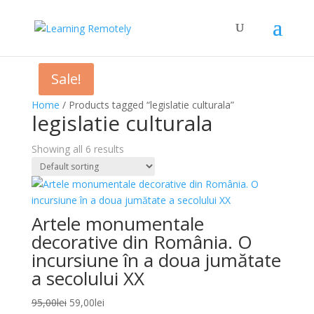
Sale!
Home
/ Products tagged “legislatie culturala”
legislatie culturala
Showing all 6 results
Artele monumentale
decorative din România. O
incursiune în a doua jumătate
a secolului XX
Original
Current
95,00
lei
59,00
lei