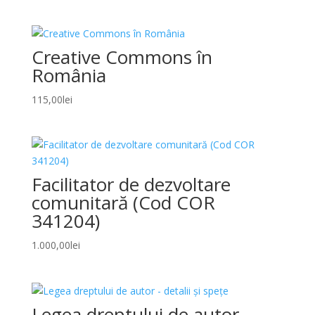
price
price
was:
is:
95,00lei.
59,00lei.
Creative Commons în
România
115,00
lei
Facilitator de dezvoltare
comunitară (Cod COR
341204)
1.000,00
lei
Legea dreptului de autor –