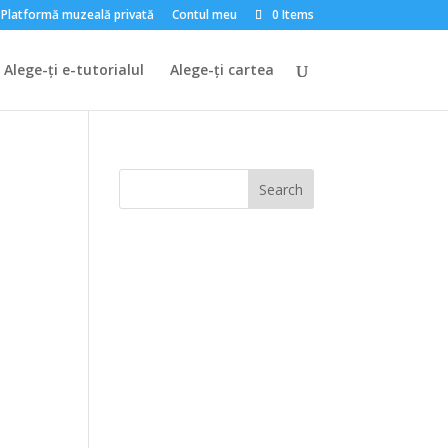
Platformă muzeală privată
Contul meu
0 Items
Alege-ți e-tutorialul
Alege-ți cartea