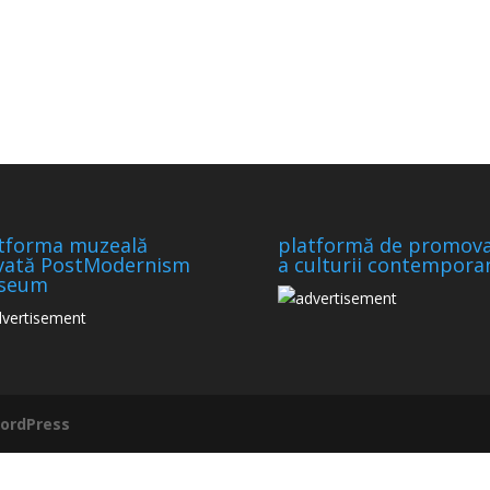
tforma muzeală
platformă de promov
vată PostModernism
a culturii contempora
seum
ordPress