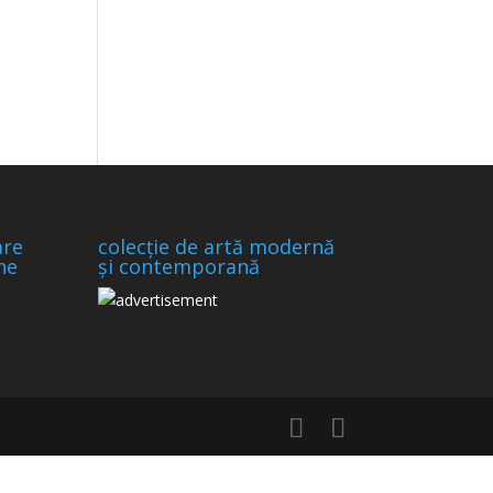
are
colecție de artă modernă
ne
și contemporană