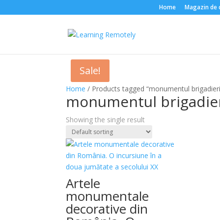
Home
Magazin de că
Sale!
Home
/ Products tagged “monumentul brigadieri
monumentul brigadier
Showing the single result
Artele
monumentale
decorative din