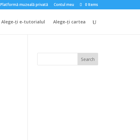
Platformă muzeală privată
Contul meu
0 Items
Alege-ți e-tutorialul
Alege-ți cartea