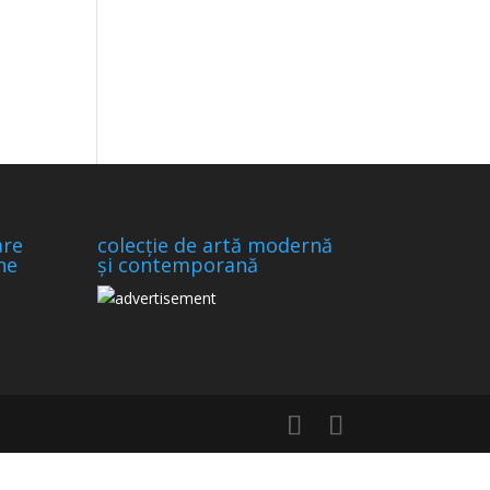
are
colecție de artă modernă
ne
și contemporană