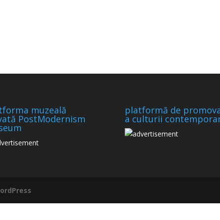
tforma muzeală
platformă de promov
vată PostModernism
a culturii contempora
seum
ordPress