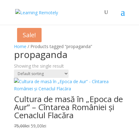
Sale!
Home
/ Products tagged “propaganda”
propaganda
Showing the single result
Cultura de masă în „Epoca de
Aur” – Cîntarea României și
Cenaclul Flacăra
Original
Current
75,00
lei
59,00
lei
price
price