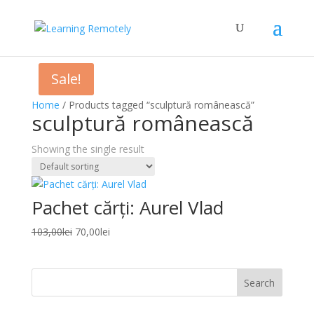
Sale!
Home
/ Products tagged “sculptură românească”
sculptură românească
Showing the single result
Pachet cărți: Aurel Vlad
Original
Current
103,00
lei
70,00
lei
price
price
was:
is:
103,00lei.
70,00lei.