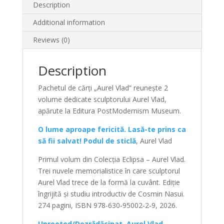
Description
Additional information
Reviews (0)
Description
Pachetul de cărți „Aurel Vlad” reunește 2
volume dedicate sculptorului Aurel Vlad,
apărute la Editura PostModernism Museum.
O lume aproape fericită. Lasă-te prins ca
să fii salvat! Podul de sticlă
, Aurel Vlad
Primul volum din Colecția Eclipsa – Aurel Vlad.
Trei nuvele memorialistice în care sculptorul
Aurel Vlad trece de la formă la cuvânt. Ediție
îngrijită și studiu introductiv de Cosmin Nasui.
274 pagini, ISBN 978-630-95002-2-9, 2026.
Uprooted/Dezrădăcinat. Aurel Vlad,