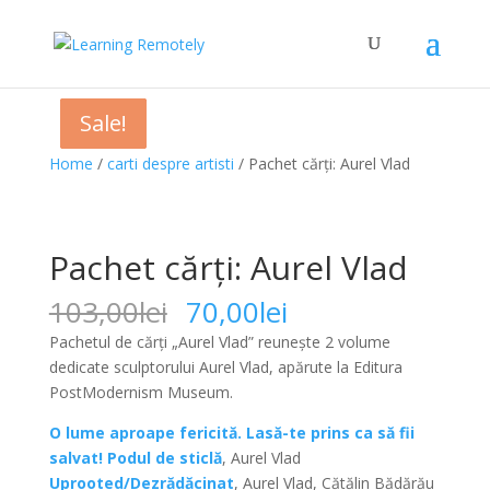
Sale!
Sale!
Sale!
Sale!
Sale!
Home
/
carti despre artisti
/ Pachet cărți: Aurel Vlad
Pachet cărți: Aurel Vlad
Original
Current
103,00
lei
70,00
lei
price
price
Pachetul de cărți „Aurel Vlad” reunește 2 volume
was:
is:
dedicate sculptorului Aurel Vlad, apărute la Editura
103,00lei.
70,00lei.
PostModernism Museum.
O lume aproape fericită. Lasă-te prins ca să fii
salvat! Podul de sticlă
, Aurel Vlad
Uprooted/Dezrădăcinat
, Aurel Vlad, Cătălin Bădărău