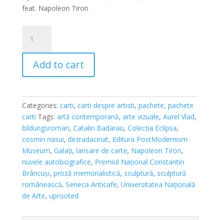
feat. Napoleon Tiron
Pachet
cărți:
Aurel
Add to cart
Vlad
quantity
Categories:
carti
,
carti despre artisti
,
pachete
,
pachete
carti
Tags:
artă contemporană
,
arte vizuale
,
Aurel Vlad
,
bildungsroman
,
Catalin Badarau
,
Colecția Eclipsa
,
cosmin nasui
,
dezradacinat
,
Editura PostModernism
Museum
,
Galați
,
lansare de carte
,
Napoleon Tiron
,
nuvele autobiografice
,
Premiul Național Constantin
Brâncuși
,
proză memorialistică
,
sculptură
,
sculptură
românească
,
Seneca Anticafe
,
Universitatea Naţională
de Arte
,
uprooted