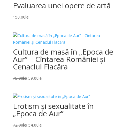
Evaluarea unei opere de artă
150,00
lei
Cultura de masă în „Epoca de
Aur” – Cîntarea României și
Cenaclul Flacăra
Original
Current
75,00
lei
59,00
lei
price
price
was:
is:
75,00lei.
59,00lei.
Erotism și sexualitate în
„Epoca de Aur”
Original
Current
72,00
lei
54,00
lei