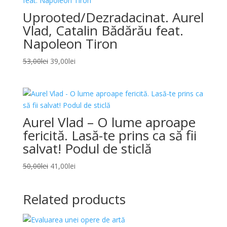
Uprooted/Dezradacinat. Aurel
Vlad, Catalin Bădărău feat.
Napoleon Tiron
Original
Current
53,00
lei
39,00
lei
price
price
was:
is:
53,00lei.
39,00lei.
Aurel Vlad – O lume aproape
fericită. Lasă-te prins ca să fii
salvat! Podul de sticlă
Original
Current
50,00
lei
41,00
lei
price
price
was:
is:
Related products
50,00lei.
41,00lei.