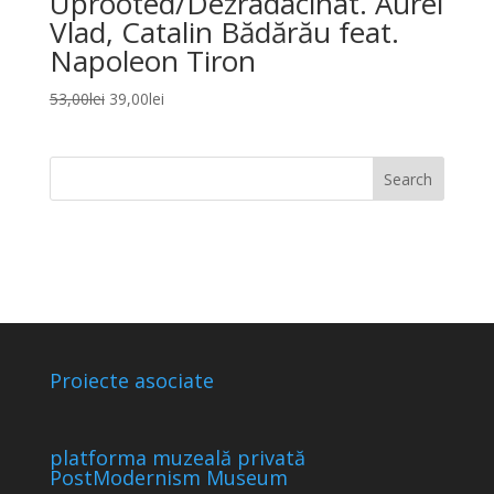
Uprooted/Dezradacinat. Aurel
Vlad, Catalin Bădărău feat.
Napoleon Tiron
Original
Current
53,00
lei
39,00
lei
price
price
was:
is:
53,00lei.
39,00lei.
Proiecte asociate
platforma muzeală privată
PostModernism Museum