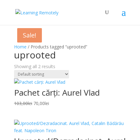
Sale!
Sale!
Home
/ Products tagged “uprooted”
uprooted
Showing all 2 results
Pachet cărți: Aurel Vlad
Original
Current
103,00
lei
70,00
lei
price
price
was:
is:
103,00lei.
70,00lei.